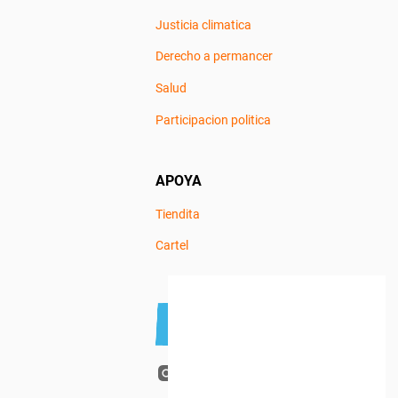
Justicia climatica
Derecho a permancer
Salud
Participacion politica
APOYA
Tiendita
Cartel
Suscríbete al newsletter
Recibe
noticias que
Términos y privacidad